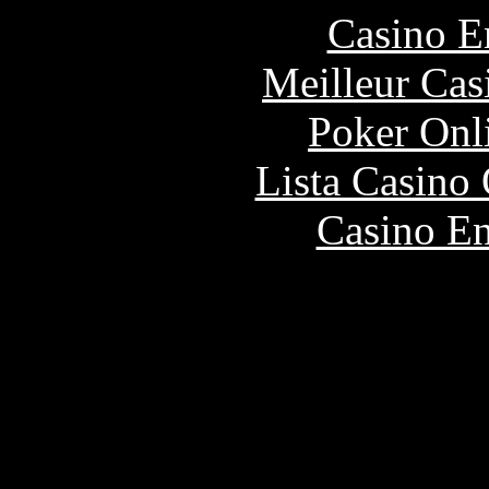
Casino E
Meilleur Cas
Poker Onli
Lista Casin
Casino En