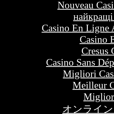
Nouveau Casi
найкращі
Casino En Ligne 
Casino 
Cresus 
Casino Sans Dép
Migliori Cas
Meilleur 
Miglio
オンライン