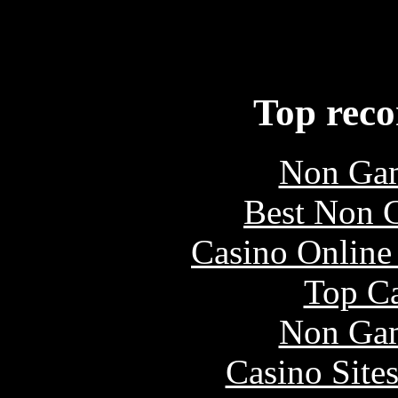
Top rec
Non Gam
Best Non 
Casino Online
Top Ca
Non Gam
Casino Site