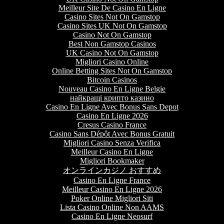
Meilleur Site De Casino En Ligne
Casino Sites Not On Gamstop
Casino Sites UK Not On Gamstop
Casino Not On Gamstop
Best Non Gamstop Casinos
UK Casino Not On Gamstop
Migliori Casino Online
Online Betting Sites Not On Gamstop
Bitcoin Casinos
Nouveau Casino En Ligne Belgie
найкращі крипто казино
Casino En Ligne Avec Bonus Sans Depot
Casino En Ligne 2026
Cresus Casino France
Casino Sans Dépôt Avec Bonus Gratuit
Migliori Casino Senza Verifica
Meilleur Casino En Ligne
Migliori Bookmaker
オンラインカジノ おすすめ
Casino En Ligne France
Meilleur Casino En Ligne 2026
Poker Online Migliori Siti
Lista Casino Online Non AAMS
Casino En Ligne Neosurf