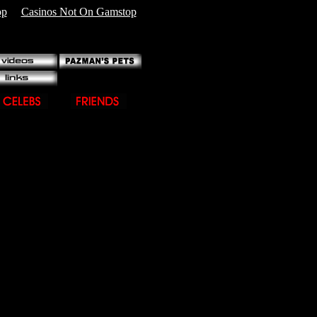
op
Casinos Not On Gamstop