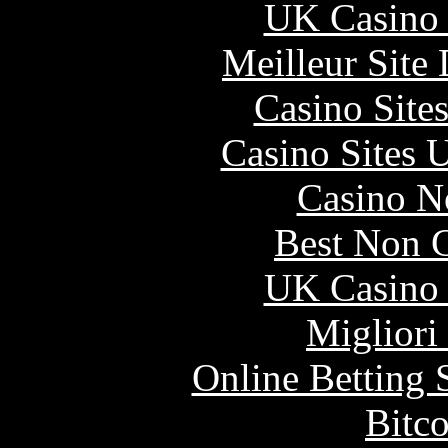
UK Casino
Meilleur Site
Casino Site
Casino Sites
Casino N
Best Non 
UK Casino
Migliori
Online Betting 
Bitc