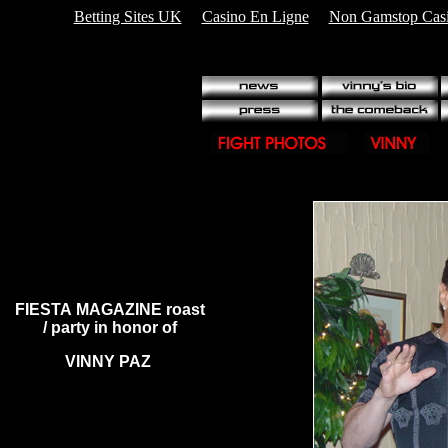
Betting Sites UK
Casino En Ligne
Non Gamstop Cas
FIESTA MAGAZINE roast
/ party in honor of
VINNY PAZ