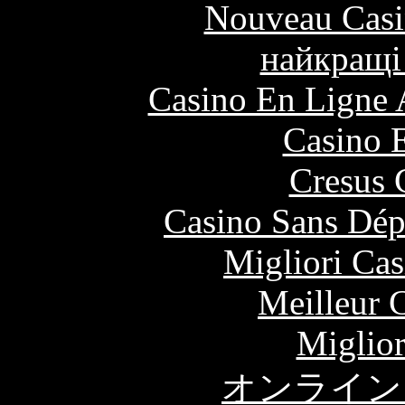
Nouveau Casi
найкращі
Casino En Ligne 
Casino 
Cresus 
Casino Sans Dép
Migliori Cas
Meilleur 
Miglio
オンライン