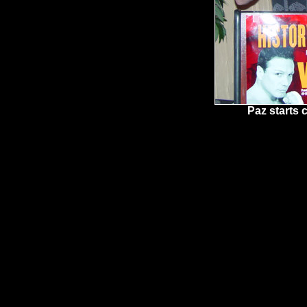
Paz starts 