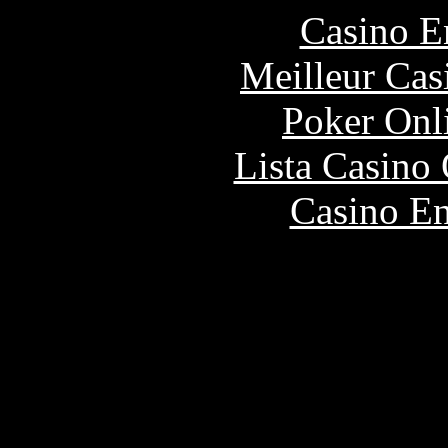
Casino E
Meilleur Cas
Poker Onli
Lista Casin
Casino En