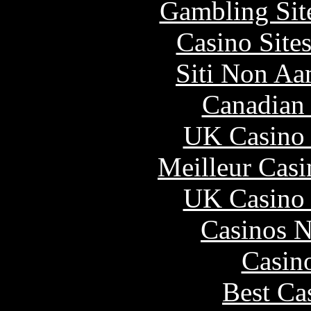
Gambling Sit
Casino Site
Siti Non Aam
Canadian 
UK Casino
Meilleur Casi
UK Casino
Casinos 
Casin
Best Ca