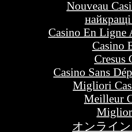
Nouveau Casi
найкращі
Casino En Ligne 
Casino 
Cresus 
Casino Sans Dép
Migliori Cas
Meilleur 
Miglio
オンライン