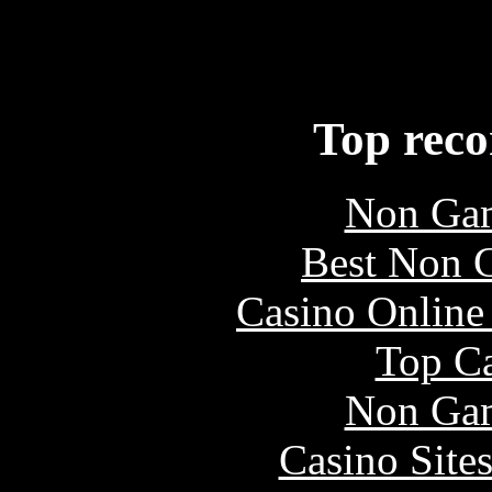
Top rec
Non Gam
Best Non 
Casino Online
Top Ca
Non Gam
Casino Site